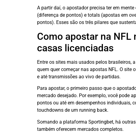
A partir daí, o apostador precisa ter em ment
(diferença de pontos) e totals (apostas em o
pontos). Esses são os três pilares que susten
Como apostar na NFL n
casas licenciadas
Entre os sites mais usados pelos brasileiros,
quem quer começar nas apostas NFL. O site o
e até transmissões ao vivo de partidas.
Para apostar, o primeiro passo que o apostado
mercado desejado. Por exemplo, você pode apos
pontos ou até em desempenhos individuais, c
touchdowns de um running back.
Somando a plataforma Sportingbet, há outras 
também oferecem mercados completos.