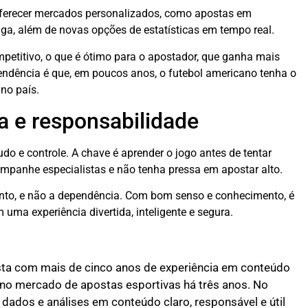
oferecer mercados personalizados, como apostas em
iga, além de novas opções de estatísticas em tempo real.
mpetitivo, o que é ótimo para o apostador, que ganha mais
tendência é que, em poucos anos, o futebol americano tenha o
no país.
 e responsabilidade
o e controle. A chave é aprender o jogo antes de tentar
ompanhe especialistas e não tenha pressa em apostar alto.
ento, e não a dependência. Com bom senso e conhecimento, é
ma experiência divertida, inteligente e segura.
lista com mais de cinco anos de experiência em conteúdo
a no mercado de apostas esportivas há três anos. No
dados e análises em conteúdo claro, responsável e útil