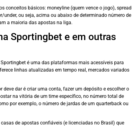
e os conceitos básicos: moneyline (quem vence o jogo), spread
ver/under, ou seja, acima ou abaixo de determinado número de
tam a maioria das apostas na liga.
a Sportingbet e em outras
 a Sportingbet é uma das plataformas mais acessíveis para
ferece linhas atualizadas em tempo real, mercados variados
r deve dar é criar uma conta, fazer um depósito e escolher o
tar na vitória de um time específico, no número total de
omo por exemplo, o número de jardas de um quarterback ou
casas de apostas confiáveis (e licenciadas no Brasil) que