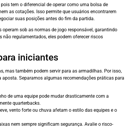
 pois tem o diferencial de operar como uma bolsa de
inem as cotações. Isso permite que usuários encontrarem
gociar suas posições antes do fim da partida.
as operam sob as normas de jogo responsável, garantindo
tes não regulamentados, eles podem oferecer riscos
ara iniciantes
as, mas também podem servir para as armadilhas. Por isso,
a aposta.
Separamos algumas recomendações práticas para
enho de uma equipe pode mudar drasticamente com a
mente quarterbacks.
ve, vento forte ou chuva afetam o estilo das equipes e o
ixas nem sempre significam segurança. Avalie o risco-