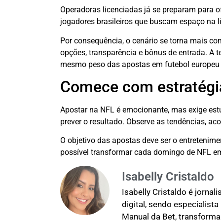
Operadoras licenciadas já se preparam para 
jogadores brasileiros que buscam espaço na l
Por consequência, o cenário se torna mais co
opções, transparência e bônus de entrada. A 
mesmo peso das apostas em futebol europeu 
Comece com estratégia
Apostar na NFL é emocionante, mas exige estud
prever o resultado. Observe as tendências, ac
O objetivo das apostas deve ser o entretenim
possível transformar cada domingo de NFL em u
Isabelly Cristaldo
Isabelly Cristaldo é jorna
digital, sendo especialist
Manual da Bet, transforma 