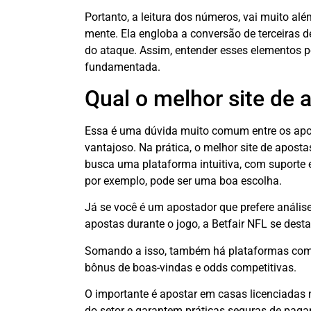
Portanto, a leitura dos números, vai muito al
mente. Ela engloba a conversão de terceiras 
do ataque. Assim, entender esses elementos 
fundamentada.
Qual o melhor site de
Essa é uma dúvida muito comum entre os apo
vantajoso. Na prática, o melhor site de apost
busca uma plataforma intuitiva, com suporte 
por exemplo, pode ser uma boa escolha.
Já se você é um apostador que prefere anális
apostas durante o jogo, a Betfair NFL se dest
Somando a isso, também há plataformas com
bônus de boas-vindas e odds competitivas.
O importante é apostar em casas licenciadas
do setor e garantem práticas seguras de pagam