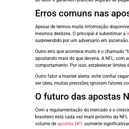
Erros comuns nas apo
Apesar de termos muita informação disponíve
mesmos deslizes. O principal é subestimar a
i
surpreendido por um adversário em ascensão.
Outro erro que acontece muito é o chamado “ti
apostando mais do que deveria. A NFL, com sua
comportamento. Por isso, estabelecer limites é
Outro fator a manter alerta: evite confiar ceg
ser úteis, muitas previsões ignoram fatores c
O futuro das apostas N
Com a regulamentação do mercado e o crescim
brasileiro está cada vez mais próximo da NFL 
volume de
apostas NFL
aumente significativ