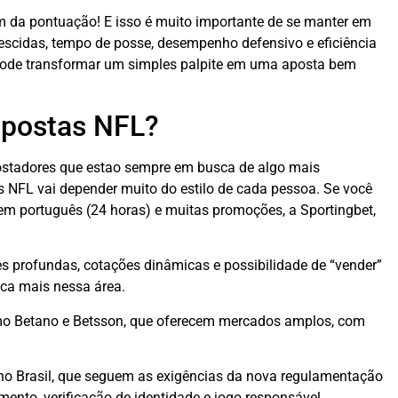
ém da pontuação! E isso é muito importante de se manter em
descidas, tempo de posse, desempenho defensivo e eficiência
pode transformar um simples palpite em uma aposta bem
 apostas NFL?
stadores que estao sempre em busca de algo mais
as NFL vai depender muito do estilo de cada pessoa. Se você
em português (24 horas) e muitas promoções, a Sportingbet,
es profundas, cotações dinâmicas e possibilidade de “vender”
aca mais nessa área.
o Betano e Betsson, que oferecem mercados amplos, com
 no Brasil, que seguem as exigências da nova regulamentação
ento, verificação de identidade e jogo responsável.