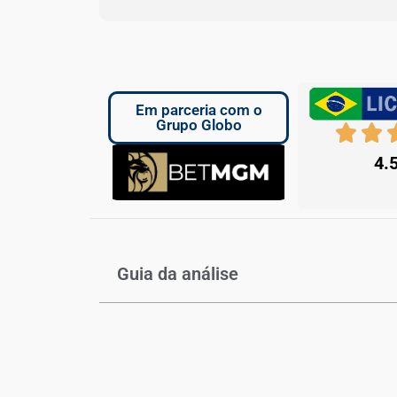
Em parceria com o
Grupo Globo
4.
Guia da análise