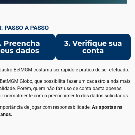
 PASSO A PASSO
. Preencha
3. Verifique sua
seus dados
conta
dastro BetMGM costuma ser rápido e prático de ser efetuado.
BetMGM Globo, que possibilita fazer um cadastro ainda mais
alidade. Porém, quem não faz uso de conta basta apenas
uir normalmente com o preenchimento dos dados solicitados.
importância de jogar com responsabilidade.
As apostas na
 anos.