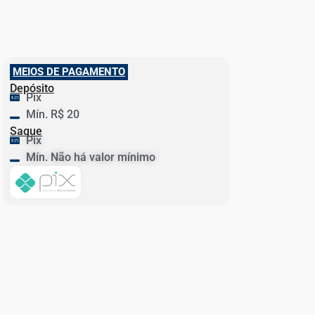
MEIOS DE PAGAMENTO
Depósito
Pix
Mín. R$ 20
Saque
Pix
Mín. Não há valor mínimo