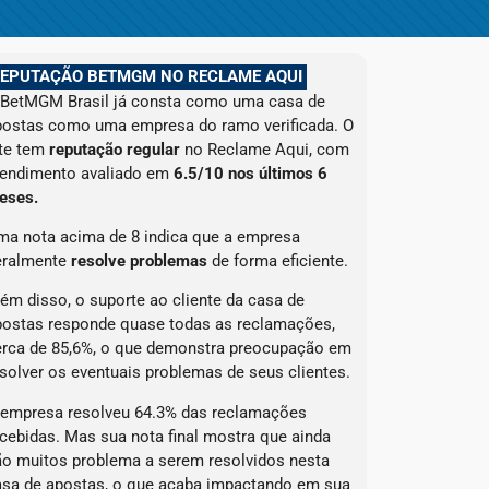
EPUTAÇÃO BETMGM NO RECLAME AQUI
 BetMGM Brasil já consta como uma casa de
postas como uma empresa do ramo verificada. O
ite tem
reputação regular
no Reclame Aqui, com
tendimento avaliado em
6.5/10 nos últimos 6
eses.
ma nota acima de 8 indica que a empresa
eralmente
resolve problemas
de forma eficiente.
ém disso, o suporte ao cliente da casa de
postas responde quase todas as reclamações,
erca de 85,6%, o que demonstra preocupação em
solver os eventuais problemas de seus clientes.
 empresa resolveu 64.3% das reclamações
cebidas. Mas sua nota final mostra que ainda
ão muitos problema a serem resolvidos nesta
asa de apostas, o que acaba impactando em sua