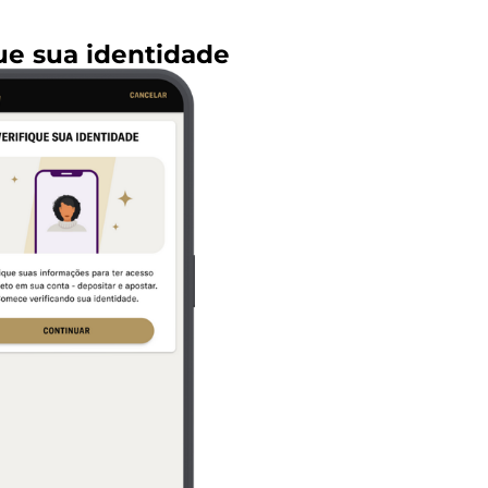
ue sua identidade