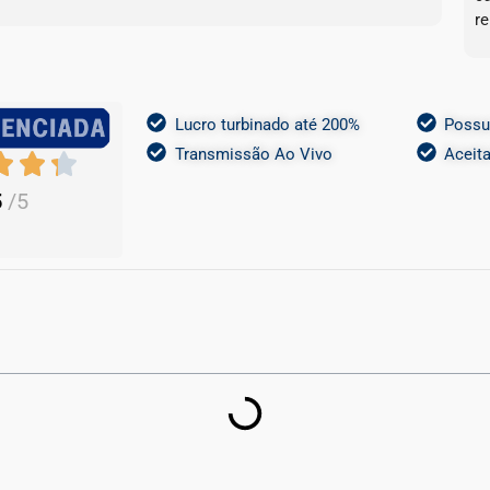
re
Lucro turbinado até 200%
Possu
Transmissão Ao Vivo
Aceita
5
/5