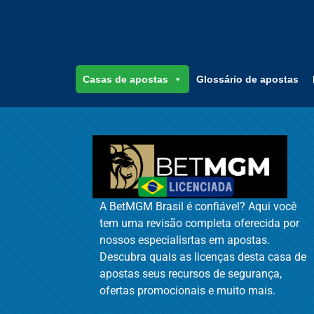
Casas de apostas
Glossário de apostas
A BetMGM Brasil é confiável? Aqui você
tem uma revisão completa oferecida por
nossos especialisrtas em apostas.
Descubra quais as licenças desta casa de
apostas seus recursos de segurança,
ofertas promocionais e muito mais.