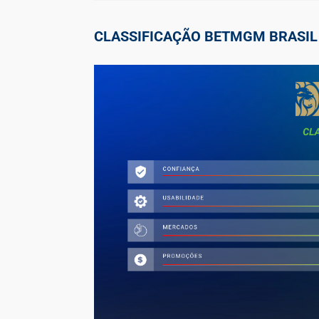
CLASSIFICAÇÃO BETMGM BRASIL