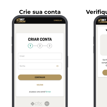
Crie sua conta
Verifiq