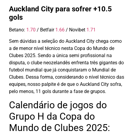
Auckland City para sofrer +10.5
gols
Betano:
1.70
/ Betfair
1.66
/ Novibet
1.71
Sem dúvidas a seleção do Auckland City chega como
a de menor nível técnico nesta
Copa do Mundo de
Clubes 2025
. Sendo a única semi profissional na
disputa, o clube neozelandês enfrenta três gigantes do
futebol mundial que já conquistaram o Mundial de
Clubes. Dessa forma, considerando o nível técnico das
equipes, nosso palpite é de que o Auckland City sofra,
pelo menos, 11 gols durante a fase de grupos.
Calendário de jogos do
Grupo H da Copa do
Mundo de Clubes 2025: