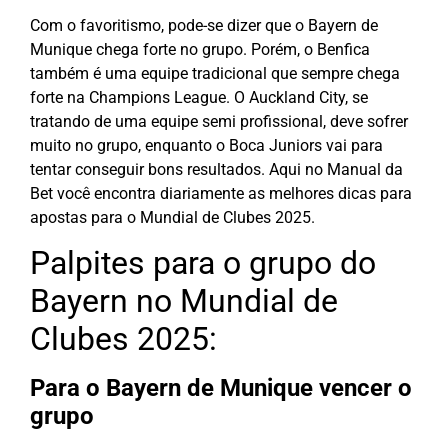
Com o favoritismo, pode-se dizer que o Bayern de
Munique chega forte no grupo. Porém, o Benfica
também é uma equipe tradicional que sempre chega
forte na Champions League. O Auckland City, se
tratando de uma equipe semi profissional, deve sofrer
muito no grupo, enquanto o Boca Juniors vai para
tentar conseguir bons resultados. Aqui no Manual da
Bet você encontra diariamente as melhores
dicas para
apostas
para o Mundial de Clubes 2025.
Palpites para o grupo do
Bayern no Mundial de
Clubes 2025:
Para o Bayern de Munique vencer o
grupo