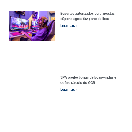
Esportes autorizados para apostas:
eSports agora faz parte da lista
Leia mais »
SPA proíbe bônus de boas-vindas e
define cálculo do GGR
Leia mais »