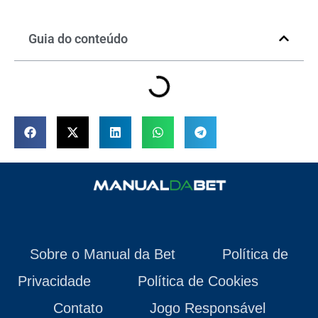
Guia do conteúdo
Sobre o Manual da Bet
Política de
Privacidade
Política de Cookies
Contato
Jogo Responsável