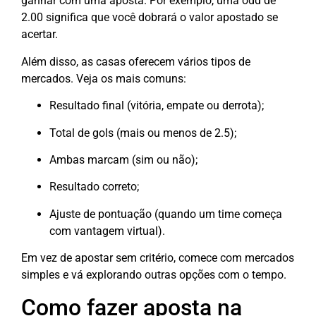
ganhar com uma aposta. Por exemplo, uma odd de
2.00 significa que você dobrará o valor apostado se
acertar.
Além disso, as casas oferecem vários tipos de
mercados. Veja os mais comuns:
Resultado final (vitória, empate ou derrota);
Total de gols (mais ou menos de 2.5);
Ambas marcam (sim ou não);
Resultado correto;
Ajuste de pontuação (quando um time começa
com vantagem virtual).
Em vez de apostar sem critério, comece com mercados
simples e vá explorando outras opções com o tempo.
Como fazer aposta na