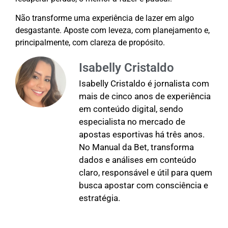
Não transforme uma experiência de lazer em algo
desgastante. Aposte com leveza, com planejamento e,
principalmente, com clareza de propósito.
Isabelly Cristaldo
Isabelly Cristaldo é jornalista com
mais de cinco anos de experiência
em conteúdo digital, sendo
especialista no mercado de
apostas esportivas há três anos.
No Manual da Bet, transforma
dados e análises em conteúdo
claro, responsável e útil para quem
busca apostar com consciência e
estratégia.