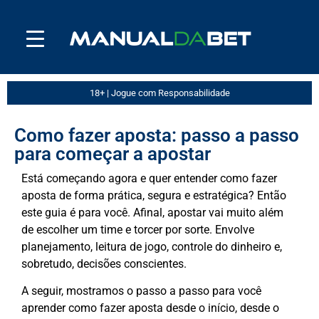
18+ | Jogue com Responsabilidade
Como fazer aposta: passo a passo
para começar a apostar
Está começando agora e quer entender como fazer
aposta de forma prática, segura e estratégica? Então
este guia é para você. Afinal, apostar vai muito além
de escolher um time e torcer por sorte. Envolve
planejamento, leitura de jogo, controle do dinheiro e,
sobretudo, decisões conscientes.
A seguir, mostramos o passo a passo para você
aprender como fazer aposta desde o início, desde o