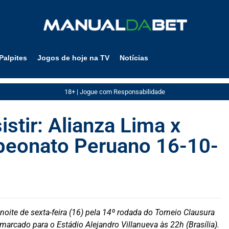
Palpites
Jogos de hoje na TV
Notícias
18+ | Jogue com Responsabilidade
stir: Alianza Lima x
peonato Peruano 16-10-
oite de sexta-feira (16) pela 14º rodada do Torneio Clausura
rcado para o Estádio Alejandro Villanueva às 22h (Brasília).