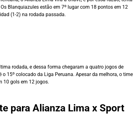
 Os Blanquiazules estão em 7º lugar com 18 pontos em 12
sidad (1-2) na rodada passada.
tima rodada, e dessa forma chegaram a quatro jogos de
 é o 15º colocado da Liga Peruana. Apesar da melhora, o time
 10 gols em 12 jogos.
te para Alianza Lima x Sport