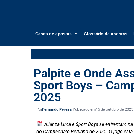
Casas de apostas
Glossário de apostas
Palpite e Onde Assi
Sport Boys – Cam
2025
Por
Fernando Pereira
·
Publicado em
15 de outubro de 2025
Alianza Lima e Sport Boys se enfrentam na n
do Campeonato Peruano de 2025. O jogo está ma