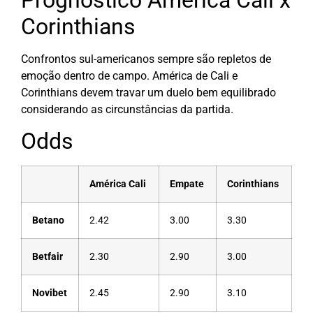
Prognóstico América Cali x
Corinthians
Confrontos sul-americanos sempre são repletos de
emoção dentro de campo. América de Cali e
Corinthians devem travar um duelo bem equilibrado
considerando as circunstâncias da partida.
Odds
América Cali
Empate
Corinthians
Betano
2.42
3.00
3.30
Betfair
2.30
2.90
3.00
Novibet
2.45
2.90
3.10