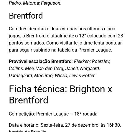
Pedro, Mitoma; Ferguson.
Brentford
Com três derrotas e duas vitórias nos últimos cinco
jogos, o Brentford é atualmente o 12° colocado com 23
pontos somados. Como visitante, o time tenta pontuar
para seguir subindo na tabela da Premier League.
Provável escalação Brentford
:
Flekken; Roerslev,
Collins, Mee, Van den Berg; Janelt, Norgaard,
Damsgaard; Mbeumo, Wissa, Lewis-Potter
Ficha técnica: Brighton x
Brentford
Competição: Premier League – 18ª rodada
Data e horário: Sexta-feira, 27 de dezembro, às 16h30,