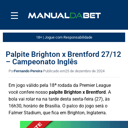
18+ | Jogue com Responsabilidade
Palpite Brighton x Brentford 27/12
– Campeonato Inglês
Por
Fernando Pereira
·
Publicado em
25 de dezembro de 2024
Em jogo válido pela 18ª rodada da Premier League
você confere nosso
palpite Brighton x Brentford
. A
bola vai rolar na na tarde desta sexta-feira (27), às
16h30, horário de Brasília. O palco do jogo será o
Falmer Stadium, que fica em Brighton, Inglaterra.