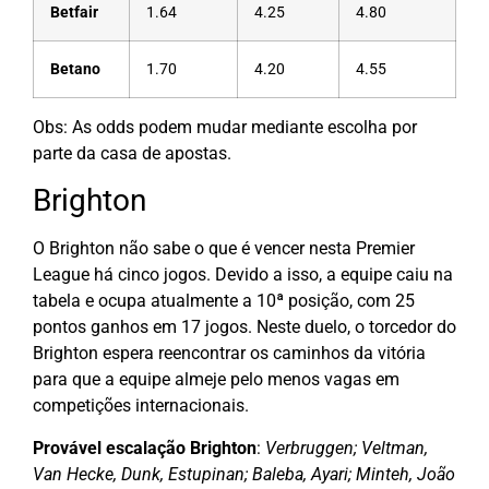
Betfair
1.64
4.25
4.80
Betano
1.70
4.20
4.55
Obs: As odds podem mudar mediante escolha por
parte da casa de apostas.
Brighton
O Brighton não sabe o que é vencer nesta Premier
League há cinco jogos. Devido a isso, a equipe caiu na
tabela e ocupa atualmente a 10ª posição, com 25
pontos ganhos em 17 jogos. Neste duelo, o torcedor do
Brighton espera reencontrar os caminhos da vitória
para que a equipe almeje pelo menos vagas em
competições internacionais.
Provável escalação Brighton
:
Verbruggen; Veltman,
Van Hecke, Dunk, Estupinan; Baleba, Ayari; Minteh, João