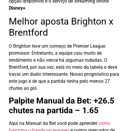
opção disponível é o serviço de streaming online
Disney+
.
Melhor aposta Brighton x
Brentford
O Brighton teve um começo de Premier League
promissor. Entretanto, a equipe caiu muito de
rendimento e não vence há algumas rodadas. O
Brentford, por sua vez, está no meio da tabela e deve
travar um duelo interessante. Nosso prognóstico para
este jogo é de que a partida tenha pelo menos 27
chutes ao gol.
Palpite Manual da Bet: +26.5
chutes na partida – 1.65
Aqui na Manual da Bet você pode aprender
como
funciona o handicap europeu
e outros mercados de