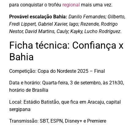
para conquistar o troféu
regional
mais uma vez.
Provável escalação Bahia:
Danilo Fernandes; Gilberto,
Fredi Lippert, Gabriel Xavier, Iago; Rezende, Rodrigo
Nestor, David Martins, Cauly; Kayky, Lucho Rodríguez.
Ficha técnica: Confiança x
Bahia
Competição: Copa do Nordeste 2025 – Final
Data e horário: Quarta-feira, 3 de setembro, às 21h30,
horário de Brasília
Local:
Estádio Batistão, que fica em Aracaju, capital
sergipana
Transmissão: SBT, ESPN, Disney+ e Premiere