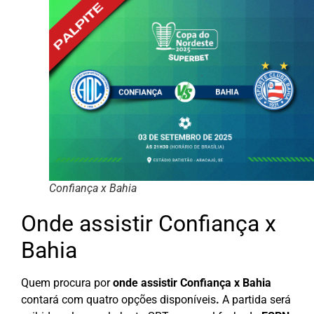
Confiança x Bahia
Onde assistir Confiança x
Bahia
Quem procura por
onde assistir
Confiança x Bahia
contará com quatro opções disponíveis
.
A partida será