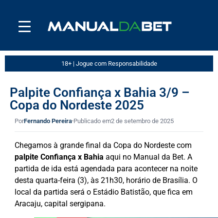
18+ | Jogue com Responsabilidade
Palpite Confiança x Bahia 3/9 –
Copa do Nordeste 2025
Por
Fernando Pereira
·
Publicado em
2 de setembro de 2025
Chegamos à grande final da Copa do Nordeste com
palpite Confiança x Bahia
aqui no Manual da Bet. A
partida de ida está agendada para acontecer na noite
desta quarta-feira (3), às 21h30, horário de Brasília. O
local da partida será o Estádio Batistão, que fica em
Aracaju, capital sergipana.