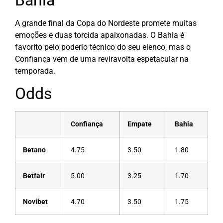
A grande final da Copa do Nordeste promete muitas
emoções e duas torcida apaixonadas. O Bahia é
favorito pelo poderio técnico do seu elenco, mas o
Confiança vem de uma reviravolta espetacular na
temporada.
Odds
Confiança
Empate
Bahia
Betano
4.75
3.50
1.80
Betfair
5.00
3.25
1.70
Novibet
4.70
3.50
1.75