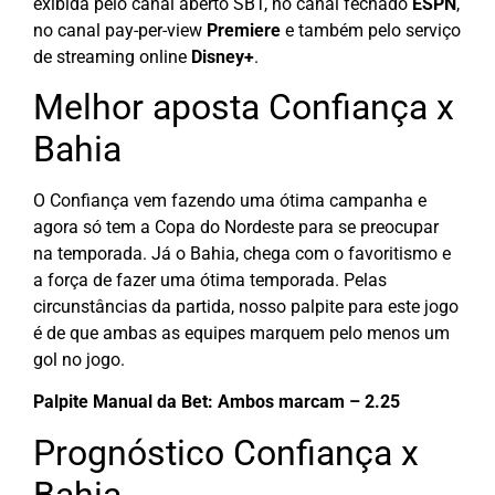
exibida pelo canal aberto SBT, no canal fechado
ESPN
,
no canal pay-per-view
Premiere
e também pelo serviço
de streaming online
Disney+
.
Melhor aposta Confiança x
Bahia
O Confiança vem fazendo uma ótima campanha e
agora só tem a Copa do Nordeste para se preocupar
na temporada. Já o Bahia, chega com o favoritismo e
a força de fazer uma ótima temporada. Pelas
circunstâncias da partida, nosso palpite para este jogo
é de que ambas as equipes marquem pelo menos um
gol no jogo.
Palpite Manual da Bet: Ambos marcam – 2.25
Prognóstico Confiança x
Bahia