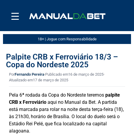
18+ | Jogue com Responsabilidade
Palpite CRB x Ferroviário 18/3 –
Copa do Nordeste 2025
Por
Fernando Pereira
·
Publicado em
16 de março de 2025
·
Atualizado em
17 de março de 2025
Pela 6ª rodada da Copa do Nordeste teremos
palpite
CRB x Ferroviário
aqui no Manual da Bet. A partida
está marcada para rolar na noite desta terça-feira (18),
às 21h30, horário de Brasília. O local do duelo será o
Estádio Rei Pelé, que fica localizado na capital
alagoana.