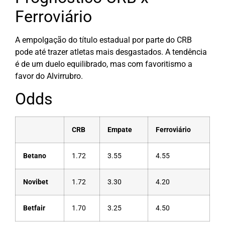
Ferroviário
A empolgação do título estadual por parte do CRB
pode até trazer atletas mais desgastados. A tendência
é de um duelo equilibrado, mas com favoritismo a
favor do Alvirrubro.
Odds
CRB
Empate
Ferroviário
Betano
1.72
3.55
4.55
Novibet
1.72
3.30
4.20
Betfair
1.70
3.25
4.50