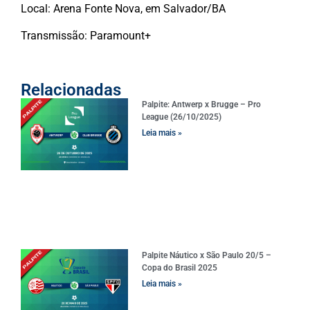
Local: Arena Fonte Nova, em Salvador/BA
Transmissão: Paramount+
Relacionadas
Palpite: Antwerp x Brugge – Pro
League (26/10/2025)
Leia mais »
Palpite Náutico x São Paulo 20/5 –
Copa do Brasil 2025
Leia mais »