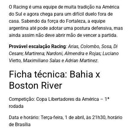
O Racing é uma equipe de muita tradição na América
do Sul e agora chega para um difícil duelo fora de
casa. Sabendo da força do Fortaleza, a equipe
argentina até pode adotar uma postura defensiva, mas
ainda assim não deve abrir mão de vencer a partida.
Provável escalação Racing
: Arias, Colombo, Sosa, Di
Cesare; Martirena; Nardoni, Almendra e Rojas; Luciano
Vietto, Maximiliano Salas e Adrian Martinez.
Ficha técnica: Bahia x
Boston River
Competição: Copa Libertadores da América – 1ª
rodada
Data e horário: Terça-feira, 1 de abril, às 21h30, horário
de Brasília