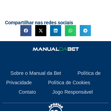
Compartilhar nas redes sociais
Sobre o Manual da Bet
Política de
Privacidade
Política de Cookies
Contato
Jogo Responsável