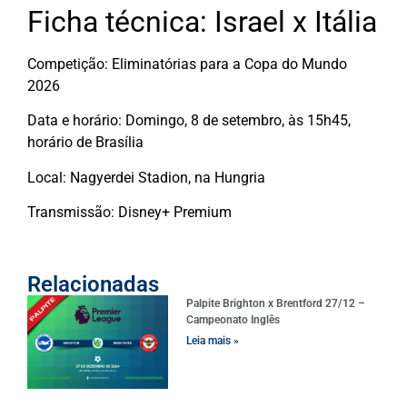
Ficha técnica: Israel x Itália
Competição: Eliminatórias para a Copa do Mundo
2026
Data e horário: Domingo, 8 de setembro, às 15h45,
horário de Brasília
Local:
Nagyerdei Stadion, na Hungria
Transmissão: Disney+ Premium
Relacionadas
Palpite Brighton x Brentford 27/12 –
Campeonato Inglês
Leia mais »