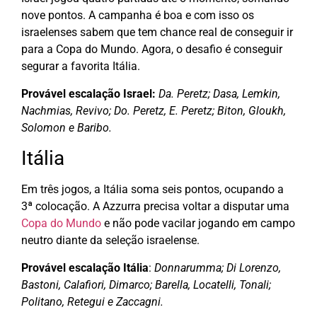
nove pontos. A campanha é boa e com isso os
israelenses sabem que tem chance real de conseguir ir
para a Copa do Mundo. Agora, o desafio é conseguir
segurar a favorita Itália.
Provável escalação Israel:
Da. Peretz; Dasa, Lemkin,
Nachmias, Revivo; Do. Peretz, E. Peretz; Biton, Gloukh,
Solomon e Baribo.
Itália
Em três jogos, a Itália soma seis pontos, ocupando a
3ª colocação. A Azzurra precisa voltar a disputar uma
Copa do Mundo
e não pode vacilar jogando em campo
neutro diante da seleção israelense.
Provável escalação Itália
:
Donnarumma; Di Lorenzo,
Bastoni, Calafiori, Dimarco; Barella, Locatelli, Tonali;
Politano, Retegui e Zaccagni
.