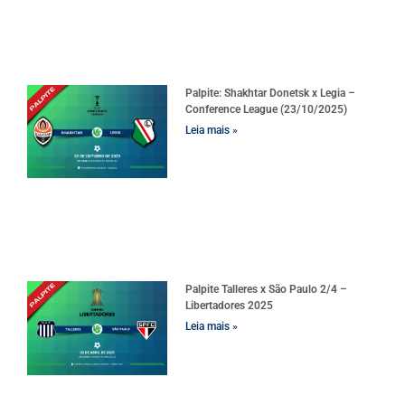
Palpite: Shakhtar Donetsk x Legia –
Conference League (23/10/2025)
Leia mais »
Palpite Talleres x São Paulo 2/4 –
Libertadores 2025
Leia mais »