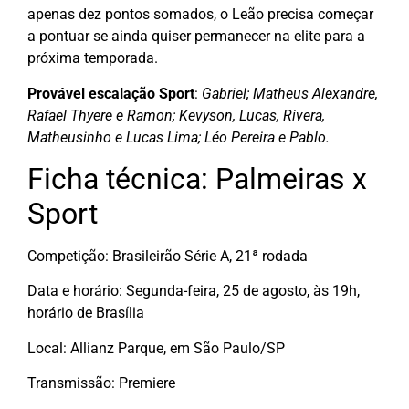
apenas dez pontos somados, o Leão precisa começar
a pontuar se ainda quiser permanecer na elite para a
próxima temporada.
Provável escalação Sport
:
Gabriel; Matheus Alexandre,
Rafael Thyere e Ramon; Kevyson, Lucas, Rivera,
Matheusinho e Lucas Lima; Léo Pereira e Pablo.
Ficha técnica: Palmeiras x
Sport
Competição: Brasileirão Série A, 21ª rodada
Data e horário: Segunda-feira, 25 de agosto, às 19h,
horário de Brasília
Local: Allianz Parque, em São Paulo/SP
Transmissão: Premiere