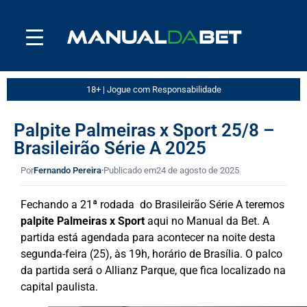
18+ | Jogue com Responsabilidade
Palpite Palmeiras x Sport 25/8 –
Brasileirão Série A 2025
Por
Fernando Pereira
·
Publicado em
24 de agosto de 2025
Fechando a 21ª rodada do Brasileirão Série A teremos
palpite Palmeiras x Sport
aqui no Manual da Bet. A
partida está agendada para acontecer na noite desta
segunda-feira (25), às 19h, horário de Brasília. O palco
da partida será o Allianz Parque, que fica localizado na
capital paulista.