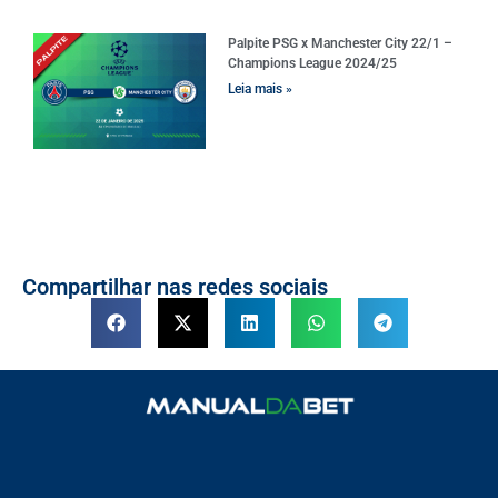
Palpite PSG x Manchester City 22/1 –
Champions League 2024/25
Leia mais »
Compartilhar nas redes sociais