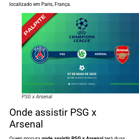
localizado em Paris, França.
PSG x Arsenal
Onde assistir PSG x
Arsenal
Quem procura
onde assistir
PSG x Arsenal
terá duas