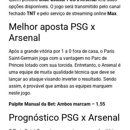
opções disponíveis. O jogo será transmitido pelo canal
fechado
TNT
e pelo serviço de streaming online
Max
.
Melhor aposta PSG x
Arsenal
Após a grande vitória por 1 a 0 fora de casa, o Paris
Saint-Germain joga com a vantagem no Parc de
Princes lotado com sua torcida. Entretanto, o Arsenal é
uma equipe de muita qualidade técnica que deve se
lançar ao ataque visando inverter o resultado. Sendo
assim, é provável que ambas as equipes marquem
neste jogo.
Palpite Manual da Bet: Ambos marcam – 1.55
Prognóstico PSG x Arsenal