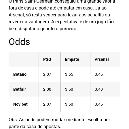
O Paris Saint-Germain conseguiu uma grande vitória
fora de casa e pode até empatar em casa. Já ao
Arsenal, só resta vencer para levar aos pênaltis ou
reverter a vantagem. A expectativa é de um jogo tão
bem disputado quanto o primeiro.
Odds
PSG
Empate
Arsenal
Betano
2.07
3.65
3.45
Betfair
2.00
3.50
3.40
Novibet
2.07
3.60
3.45
Obs: As odds podem mudar mediante escolha por
parte da casa de apostas.