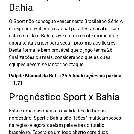
Bahia
O Sport não consegue vencer neste Brasileirão Série A
e pega um rival interestadual para tentar acabar com
esta sina. Já o Bahia, vive um excelente momento e
agora tenta vencer para seguir próximo aos líderes.
Desta forma, é bem provável que o jogo tenha 26
finalizações ou mais, considerando que as duas
equipes devem se lançar ao ataque.
Palpite Manual da Bet: +25.5 finalizações na partida
– 1.71
Prognóstico Sport x Bahia
Esta é uma das maiores rivalidades do futebol
nordestino. Sport e Bahia são “leões” multicampeões
na região e agora duelam pela elite do futebol
brasoleiro. Espera-se um jogo aberto com duas