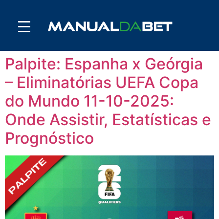
Palpite: Espanha x Geórgia
– Eliminatórias UEFA Copa
do Mundo 11-10-2025:
Onde Assistir, Estatísticas e
Prognóstico