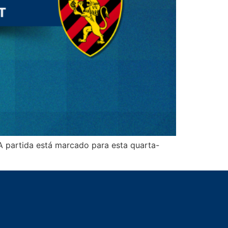
A partida está marcado para esta quarta-