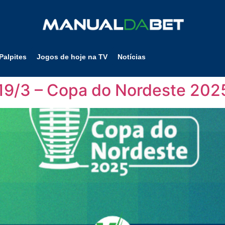
Palpites
Jogos de hoje na TV
Notícias
t 19/3 – Copa do Nordeste 202