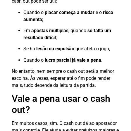
cash out pode ser útil:
Quando o
placar começa a mudar
e o
risco
aumenta
;
Em
apostas múltiplas
, quando
só falta um
resultado difícil
;
Se há
lesão ou expulsão
que afeta o jogo;
Quando o
lucro parcial já vale a pena
.
No entanto, nem sempre o cash out será a melhor
escolha. Às vezes, esperar até o fim pode render
mais, tudo depende da leitura da partida.
Vale a pena usar o cash
out?
Em muitos casos, sim. O cash out dá ao apostador
mais controle. Ele ajuda a evitar prejuízos maiores e