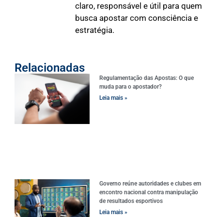
claro, responsável e útil para quem
busca apostar com consciência e
estratégia.
Relacionadas
Regulamentação das Apostas: O que
muda para o apostador?
Leia mais »
Governo reúne autoridades e clubes em
encontro nacional contra manipulação
de resultados esportivos
Leia mais »