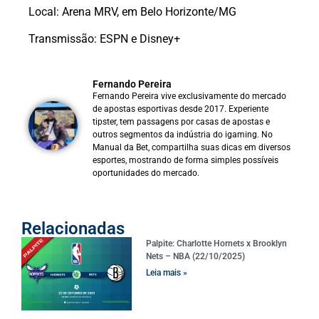
Local:
Arena MRV, em Belo Horizonte/MG
Transmissão: ESPN e Disney+
Fernando Pereira
Fernando Pereira vive exclusivamente do mercado
de apostas esportivas desde 2017. Experiente
tipster, tem passagens por casas de apostas e
outros segmentos da indústria do igaming. No
Manual da Bet, compartilha suas dicas em diversos
esportes, mostrando de forma simples possíveis
oportunidades do mercado.
Relacionadas
Palpite: Charlotte Hornets x Brooklyn
Nets – NBA (22/10/2025)
Leia mais »