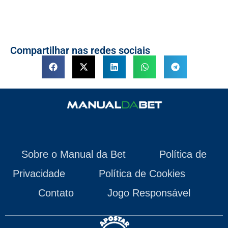
Compartilhar nas redes sociais
Sobre o Manual da Bet
Política de
Privacidade
Política de Cookies
Contato
Jogo Responsável