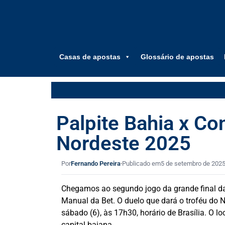
Casas de apostas
Glossário de apostas
Palpite Bahia x Co
Nordeste 2025
Por
Fernando Pereira
·
Publicado em
5 de setembro de 202
Chegamos ao segundo jogo da grande final 
Manual da Bet. O duelo que dará o troféu do 
sábado (6), às 17h30, horário de Brasília. O l
capital baiana.