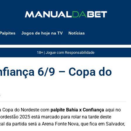
Palpites
Jogos de hoje na TV
Notícias
18+ | Jogue com Responsabilidade
nfiança 6/9 – Copa do
5
da Copa do Nordeste com
palpite Bahia x Confiança
aqui no
Nordestão 2025 está marcado para rolar na tarde deste
ocal da partida será a Arena Fonte Nova, que fica em Salvador,