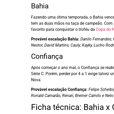
Bahia
Fazendo uma ótima temporada, o Bahia venceu
tem as duas mãos na taça de campeão. Com ap
favorito para conquistar o troféu da
Copa do N
Provável escalação Bahia:
Danilo Fernandes; G
Nestor, David Martins, Cauly; Kayky, Lucho Rod
Confiança
Após começar o ano mal, o Confiança se reabil
Série C. Porém, perder por 4 a 1 exige talvez
Nova.
Provável escalação Confiança:
Felipe Scheibig
Ronald Camarão, Renan; Breiner Camilo e Neto 
Ficha técnica: Bahia x