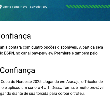
Confiança
Bahia
contará com quatro opções disponíveis
.
A partida será
ado
ESPN
, no canal pay-per-view
Premiere
e também pelo
 Confiança
 Copa do Nordeste 2025. Jogando em Aracaju, o Tricolor de
o e aplicou um sonoro 4 a 1. Dessa forma, é muito provável
ando diante de sua torcida para coroar o troféu.