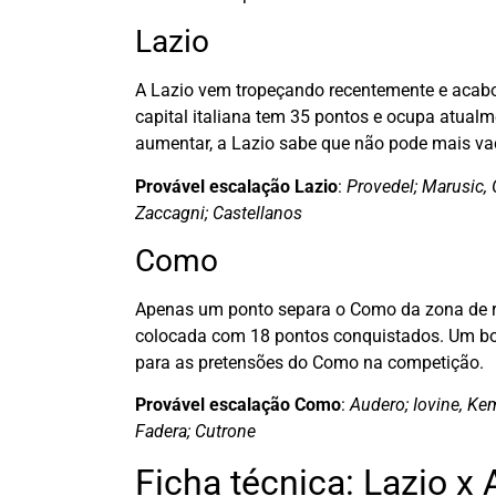
Lazio
A Lazio vem tropeçando recentemente e acabo
capital italiana tem 35 pontos e ocupa atualm
aumentar, a Lazio sabe que não pode mais vaci
Provável escalação Lazio
:
Provedel; Marusic, 
Zaccagni; Castellanos
Como
Apenas um ponto separa o Como da zona de r
colocada com 18 pontos conquistados. Um bom 
para as pretensões do Como na competição.
Provável escalação Como
:
Audero; Iovine, Kem
Fadera; Cutrone
Ficha técnica: Lazio x 