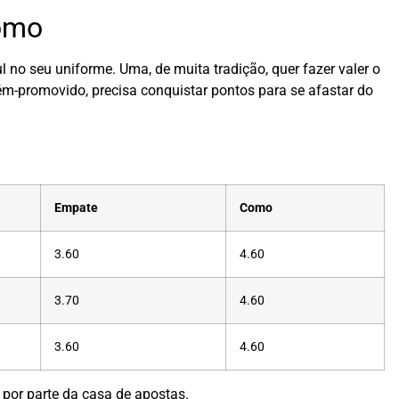
Como
no seu uniforme. Uma, de muita tradição, quer fazer valer o
m-promovido, precisa conquistar pontos para se afastar do
Empate
Como
3.60
4.60
3.70
4.60
3.60
4.60
or parte da casa de apostas.