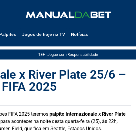
Palpites
Jogos de hoje na TV
Notícias
18+ | Jogue com Responsabilidade
ale x River Plate 25/6 –
 FIFA 2025
ubes FIFA 2025 teremos
palpite Internazionale x River Plate
ara acontecer na noite desta quarta-feira (25), às 22h,
Lumen Field, que fica em Seattle, Estados Unidos.