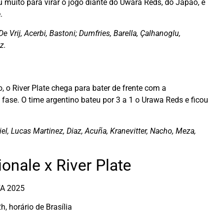
eu muito para virar o jogo diante do Uwara Reds, do Japão, e
.
 Vrij, Acerbi, Bastoni; Dumfries, Barella, Çalhanoglu,
z.
 River Plate chega para bater de frente com a
fase. O time argentino bateu por 3 a 1 o Urawa Reds e ficou
el, Lucas Martinez, Diaz, Acuña, Kranevitter, Nacho, Meza,
ionale x River Plate
FA 2025
h, horário de Brasília