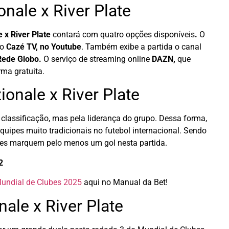
onale x River Plate
e x River Plate
contará com quatro opções disponíveis
.
O
lo
Cazé TV, no Youtube
. Também exibe a partida o canal
Rede Globo.
O serviço de streaming online
DAZN,
que
rma gratuita.
ionale x River Plate
r classificação, mas pela liderança do grupo. Dessa forma,
uipes muito tradicionais no futebol internacional. Sendo
pes marquem pelo menos um gol nesta partida.
2
Mundial de Clubes 2025
aqui no Manual da Bet!
nale x River Plate