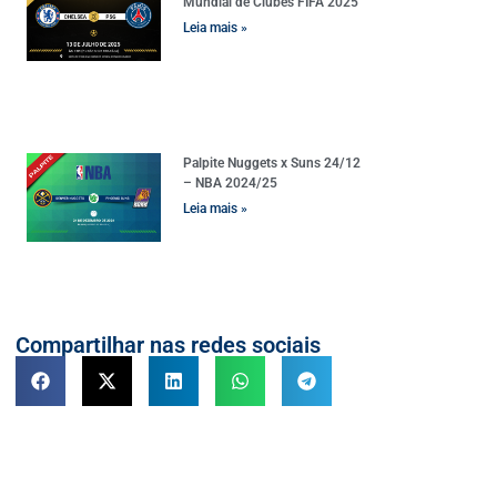
Mundial de Clubes FIFA 2025
Leia mais »
Palpite Nuggets x Suns 24/12
– NBA 2024/25
Leia mais »
Compartilhar nas redes sociais