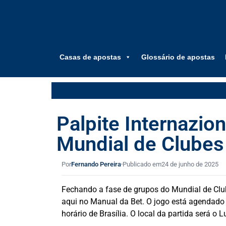
Casas de apostas
Glossário de apostas
Palpite Internazion
Mundial de Clubes
Por
Fernando Pereira
·
Publicado em
24 de junho de 2025
Fechando a fase de grupos do Mundial de Cl
aqui no Manual da Bet. O jogo está agendado p
horário de Brasília. O local da partida será o 