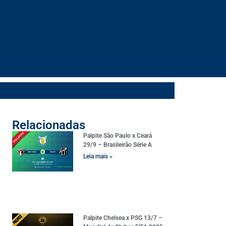
Relacionadas
Palpite São Paulo x Ceará
29/9 – Brasileirão Série A
Leia mais »
Palpite Chelsea x PSG 13/7 –