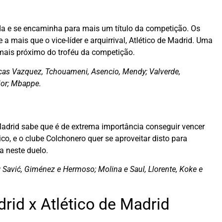
ada e se encaminha para mais um título da competição. Os
mais que o vice-líder e arquirrival, Atlético de Madrid. Uma
 mais próximo do troféu da competição.
cas Vazquez, Tchouameni, Asencio, Mendy; Valverde,
ior; Mbappe.
 Madrid sabe que é de extrema importância conseguir vencer
co, e o clube Colchonero quer se aproveitar disto para
ia neste duelo.
; Savić, Giménez e Hermoso; Molina e Saul, Llorente, Koke e
drid x Atlético de Madrid