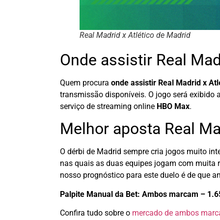
Real Madrid x Atlético de Madrid
Onde assistir Real Mad
Quem procura
onde assistir Real Madrid x At
transmissão disponíveis. O jogo será exibido 
serviço de streaming online
HBO Max
.
Melhor aposta Real Mad
O dérbi de Madrid sempre cria jogos muito in
nas quais as duas equipes jogam com muita ra
nosso prognóstico para este duelo é de que 
Palpite Manual da Bet: Ambos marcam – 1.6
Confira tudo sobre o
mercado de ambos mar