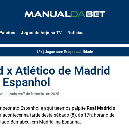
Palpites
Jogos de hoje na TV
Notícias
18+ | Jogue com Responsabilidade
d x Atlético de Madrid
 Espanhol
Atualizado em
7 de fevereiro de 2025
ampeonato Espanhol e aqui teremos palpite
Real Madrid x
 acontecer na tarde desta sábado (8), às 17h, horário de
antiago Bernabéu, em Madrid, na Espanha.