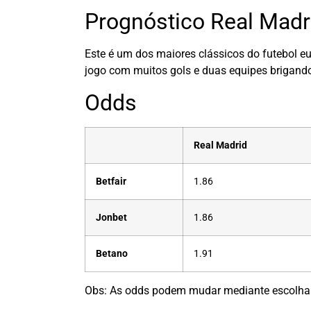
Prognóstico Real Madri
Este é um dos maiores clássicos do futebol e
jogo com muitos gols e duas equipes brigand
Odds
Real Madrid
Betfair
1.86
Jonbet
1.86
Betano
1.91
Obs: As odds podem mudar mediante escolha p