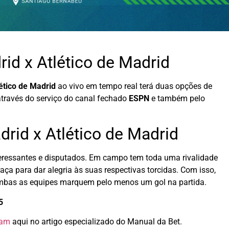
rid x Atlético de Madrid
lético de Madrid
ao vivo em tempo real terá duas opções de
através do serviço do canal fechado
ESPN
e também pelo
rid x Atlético de Madrid
teressantes e disputados. Em campo tem toda uma rivalidade
ça para dar alegria às suas respectivas torcidas. Com isso,
ambas as equipes marquem pelo menos um gol na partida.
5
cam
aqui no artigo especializado do Manual da Bet.