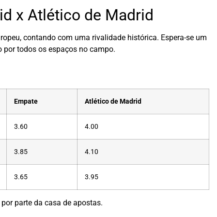
d x Atlético de Madrid
uropeu, contando com uma rivalidade histórica. Espera-se um
o por todos os espaços no campo.
Empate
Atlético de Madrid
3.60
4.00
3.85
4.10
3.65
3.95
or parte da casa de apostas.