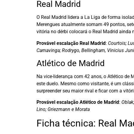
Real Madrid
O Real Madrid lidera a La Liga de forma isol
Merengues atualmente somam 49 pontos, sete a 
vitória no dérbi colocará o Real Madrid ainda
Provável escalação Real Madrid
:
Courtois; Lu
Camavinga; Rodrygo, Bellingham, Vinicius Jun
Atlético de Madrid
Na vice-liderança com 42 anos, o Atlético de
este duelo. Mesmo como visitante, é um clássi
surpreender seu maior rival e ficar com a vitór
Provável escalação Atlético de Madrid
:
Oblak
Lino; Griezmann e Morata
Ficha técnica: Real Ma