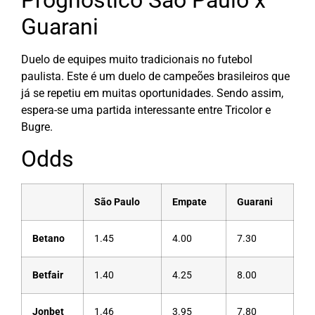
Prognóstico São Paulo x
Guarani
Duelo de equipes muito tradicionais no futebol
paulista. Este é um duelo de campeões brasileiros que
já se repetiu em muitas oportunidades. Sendo assim,
espera-se uma partida interessante entre Tricolor e
Bugre.
Odds
São Paulo
Empate
Guarani
Betano
1.45
4.00
7.30
Betfair
1.40
4.25
8.00
Jonbet
1.46
3.95
7.80