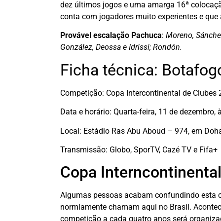
dez últimos jogos e uma amarga 16ª colocaçã
conta com jogadores muito experientes e que 
Provável escalação Pachuca
:
Moreno, Sánchez
González, Deossa e Idrissi; Rondón.
Ficha técnica: Botafo
Competição: Copa Intercontinental de Clubes
Data e horário: Quarta-feira, 11 de dezembro, à
Local: Estádio Ras Abu Aboud – 974, em Doha
Transmissão: Globo, SporTV, Cazé TV e Fifa+
Copa Interncontinenta
Algumas pessoas acabam confundindo esta c
normlamente chamam aqui no Brasil. Acontece
competição a cada quatro anos será organiza