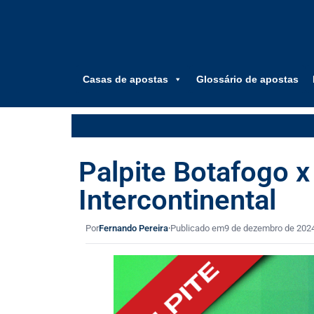
Casas de apostas
Glossário de apostas
Palpite Botafogo 
Intercontinental
Por
Fernando Pereira
·
Publicado em
9 de dezembro de 202