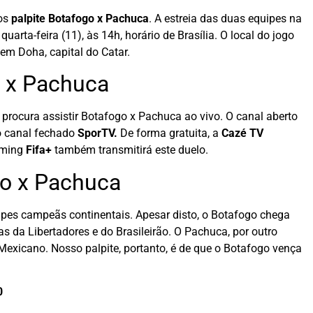
mos
palpite Botafogo x Pachuca
. A estreia das duas equipes na
arta-feira (11), às 14h, horário de Brasília. O local do jogo
em Doha, capital do Catar.
o x Pachuca
procura assistir Botafogo x Pachuca ao vivo. O canal aberto
o canal fechado
SporTV.
De forma gratuita, a
Cazé TV
eaming
Fifa+
também transmitirá este duelo.
go x Pachuca
uipes campeãs continentais. Apesar disto, o Botafogo chega
 da Libertadores e do Brasileirão. O Pachuca, por outro
xicano. Nosso palpite, portanto, é de que o Botafogo vença
0