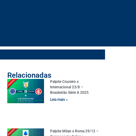
Relacionadas
Palpite Cruzeiro x
Internacional 23/8 –
Brasileirão Série A 2025
Leia mais »
Palpite Milan x Roma 29/12 –