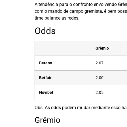
A tendência para o confronto envolvendo Grêm
com o mando de campo gremista, é bem possí
time balance as redes.
Odds
Grêmio
Betano
2.07
Betfair
2.00
Novibet
2.05
Obs: As odds podem mudar mediante escolha p
Grêmio