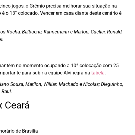
 cinco jogos, o Grêmio precisa melhorar sua situação na
 é o 13° colocado. Vencer em casa diante deste cenário é
os Rocha, Balbuena, Kannemann e Marlon; Cuéllar, Ronald,
e.
e mantém no momento ocupando a 10ª colocação com 25
importante para subir a equipe Alvinegra na
tabela
.
biano Souza, Marllon, Willian Machado e Nicolas; Dieguinho,
 Raul.
x Ceará
horário de Brasília