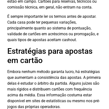
estão em campo. Cartões para reservas, técnicos ou
comissão técnica, em geral, não entram na conta.
É sempre importante ler os termos antes de apostar.
Cada casa pode ter pequenas variações,
principalmente quanto ao sistema de pontuação,
validade de cartões em acréscimos ou prorrogação, e
quais tipos de apostas aceitam cashout.
Estratégias para apostas
em cartão
Embora nenhum método garanta lucro, há estratégias
que aumentam a consistência das apostas. A primeira
delas é estudar o árbitro da partida. Alguns juízes são
mais rígidos e distribuem cartões com frequência
acima da média. Essa informação costuma estar
disponível em sites de estatísticas ou mesmo nos pré-
jogos das próprias operadoras.