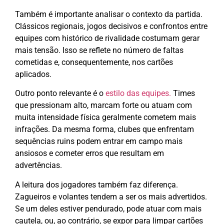
Também é importante analisar o contexto da partida.
Clássicos regionais, jogos decisivos e confrontos entre
equipes com histórico de rivalidade costumam gerar
mais tensão. Isso se reflete no número de faltas
cometidas e, consequentemente, nos cartões
aplicados.
Outro ponto relevante é o
estilo das equipes.
Times
que pressionam alto, marcam forte ou atuam com
muita intensidade física geralmente cometem mais
infrações. Da mesma forma, clubes que enfrentam
sequências ruins podem entrar em campo mais
ansiosos e cometer erros que resultam em
advertências.
A leitura dos jogadores também faz diferença.
Zagueiros e volantes tendem a ser os mais advertidos.
Se um deles estiver pendurado, pode atuar com mais
cautela, ou, ao contrário, se expor para limpar cartões